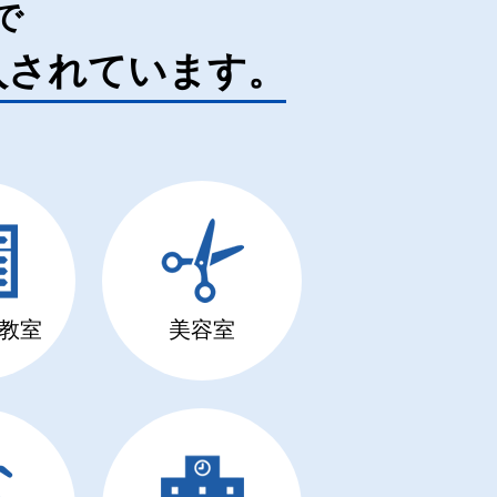
で
入されています。
教室
美容室