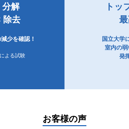
 分解
トッ
 除去
最
の減少を確認！
国立大学
室内の弱
による試験
発
お客様の声