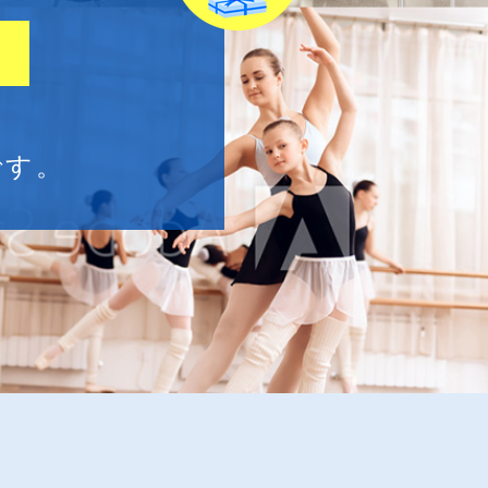
、
つ
です。