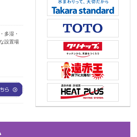
・多湿・
な設置場
い