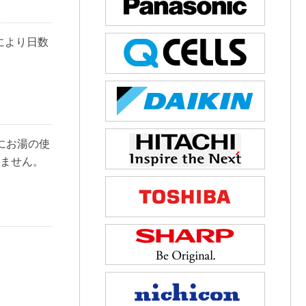
により日数
にお湯の使
りません。