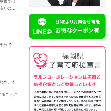
屋根で傾
案をいたし
部分で
ため、太
することに