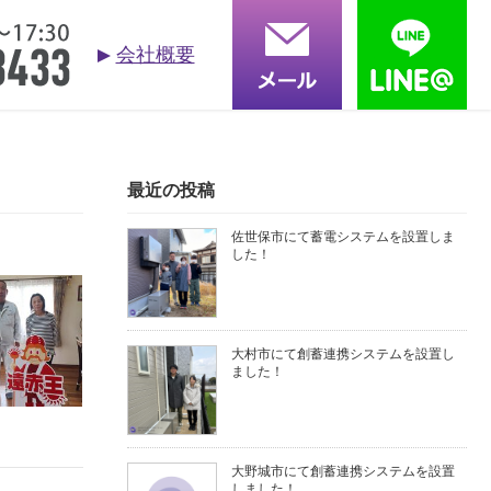
会社概要
お問合せ
依頼する
る質問
採用情報
会社概要
最近の投稿
佐世保市にて蓄電システムを設置しま
した！
大村市にて創蓄連携システムを設置し
ました！
大野城市にて創蓄連携システムを設置
しました！