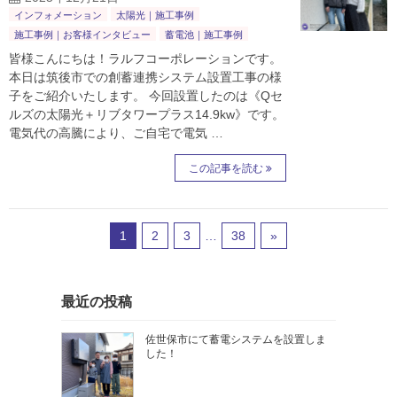
インフォメーション
太陽光｜施工事例
施工事例｜お客様インタビュー
蓄電池｜施工事例
皆様こんにちは！ラルフコーポレーションです。
本日は筑後市での創蓄連携システム設置工事の様
子をご紹介いたします。 今回設置したのは《Qセ
ルズの太陽光＋リブタワープラス14.9kw》です。
電気代の高騰により、ご自宅で電気 …
この記事を読む
1
2
3
…
38
»
最近の投稿
佐世保市にて蓄電システムを設置しま
した！