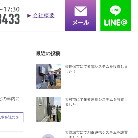
会社概要
お問合せ
依頼する
る質問
採用情報
会社概要
最近の投稿
佐世保市にて蓄電システムを設置しま
した！
どの車内に
大村市にて創蓄連携システムを設置し
ました！
記事を読む
大野城市にて創蓄連携システムを設置
しました！