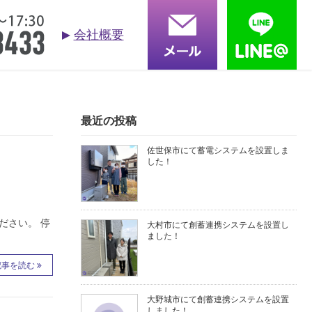
会社概要
お問合せ
依頼する
る質問
採用情報
会社概要
最近の投稿
佐世保市にて蓄電システムを設置しま
した！
ださい。 停
大村市にて創蓄連携システムを設置し
ました！
記事を読む
大野城市にて創蓄連携システムを設置
しました！