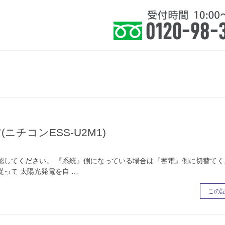
住まい』に健康を皆様に提案いたします。
ホーム
お知らせ
サービス
よくあ
チコンESS-U2M1)
してください。 『系統』側になっている場合は『蓄電』側に切替てく
って 太陽光発電を自 …
この