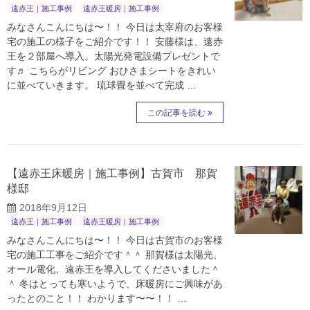
遠赤王｜施工事例
遠赤王暖房｜施工事例
みなさんこんにちは〜！！ 今日は太宰府のお客様
宅の施工の様子をご紹介です！！ 安藤様は、遠赤
王を２部屋へ導入。太陽光発電設備プレゼントで
す♬ こちらがリビング おひさまシートをきれい
に並べていきます。 琉球畳を並べて完成 …
この記事を読む
【遠赤王床暖房｜施工事例】古賀市 那賀
様邸
2018年9月12日
遠赤王｜施工事例
遠赤王暖房｜施工事例
みなさんこんにちは〜！！ 今日は古賀市のお客様
宅の施工工事をご紹介です＾＾ 那賀様は太陽光、
オール電化、遠赤王を導入してくださいました＾
＾ 冬はとっても寒いようで、床暖房にご興味があ
ったとのこと！！ わかります〜〜！！ …