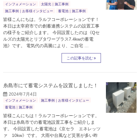
インフォメーション
太陽光｜施工事例
施工事例｜お客様インタビュー
蓄電池｜施工事例
皆様こんにちは。ラルフコーポレーションです！
本日は太宰府市での創蓄連携システムの設置工事
の様子をご紹介します。 今回設置したのは《Qセ
ルズの太陽光とリブタワープラス7.4kwの蓄電
池》です。 電気代の高騰により、ご自宅 …
この記事を読む
糸島市にて蓄電システムを設置しました！
2024年7月4日
インフォメーション
施工事例｜お客様インタビュー
蓄電池｜施工事例
皆様こんにちは！ラルフコーポレーションです。
本日は糸島市での蓄電池設置工事をご紹介しま
す。 今回設置した蓄電池は《京セラ エネレッツ
ァ 10kw》です。 大雨や台風など災害が多い昨