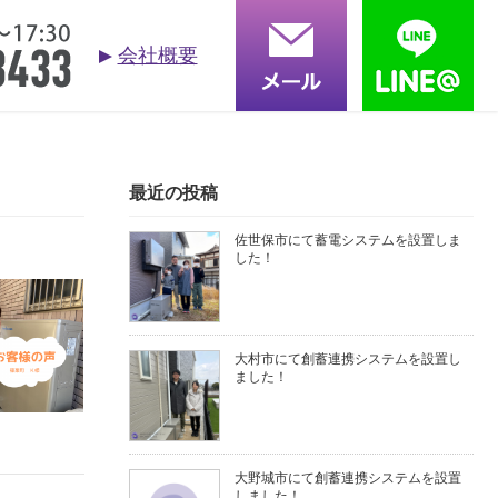
会社概要
お問合せ
依頼する
る質問
採用情報
会社概要
最近の投稿
佐世保市にて蓄電システムを設置しま
した！
大村市にて創蓄連携システムを設置し
ました！
大野城市にて創蓄連携システムを設置
しました！