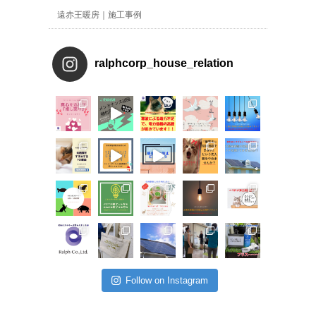
遠赤王暖房｜施工事例
ralphcorp_house_relation
Follow on Instagram