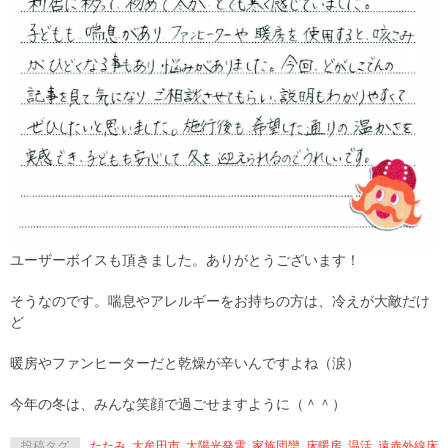
ユーザーボイスも頂きました。ありがとうございます！
そうなのです。喘息やアレルギーをお持ちの方は、冷えが大敵だけ
ど
暖房やファンヒーターだと乾燥が辛いんですよね（涙）
今年の冬は、みんな笑顔で過ごせますように（＾＾）
投稿タグ
たたみ
,
大牟田市
,
太陽光発電
,
家族団欒
,
床暖房
,
温活
,
遠赤外線床