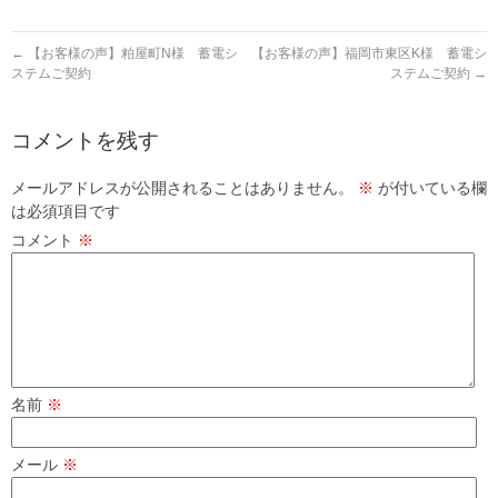
←
【お客様の声】粕屋町N様 蓄電シ
【お客様の声】福岡市東区K様 蓄電シ
ステムご契約
ステムご契約
→
コメントを残す
メールアドレスが公開されることはありません。
※
が付いている欄
は必須項目です
コメント
※
名前
※
メール
※