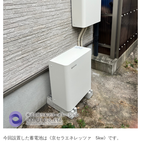
今回設置した蓄電池は《京セラエネレッツァ 5kw》です。