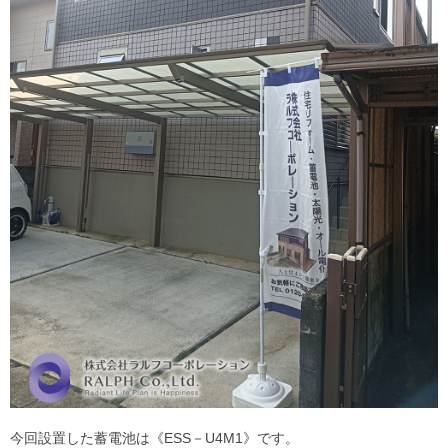
今回設置した蓄電池は《ESS－U4M1》です。